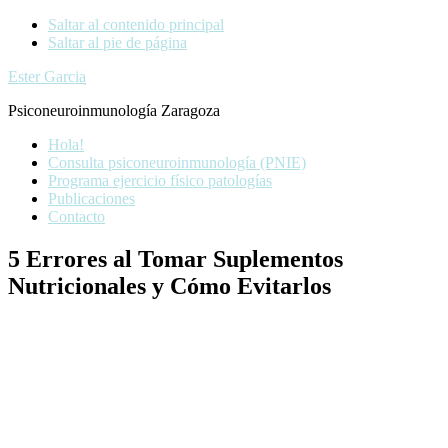
Saltar al contenido principal
Saltar al pie de página
Ester Garcia
Psiconeuroinmunología Zaragoza
Hola!
Consulta psiconeuroinmunología (PNIE)
Programa ejercicio físico patologías
Publicaciones
Contacto
5 Errores al Tomar Suplementos
Nutricionales y Cómo Evitarlos