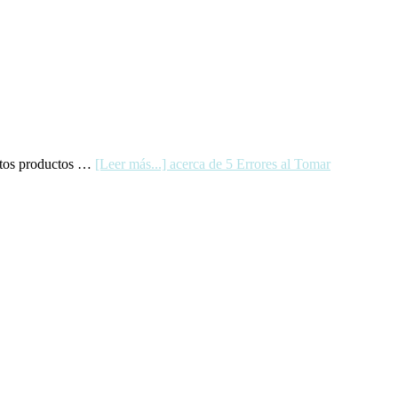
estos productos …
[Leer más...]
acerca de 5 Errores al Tomar