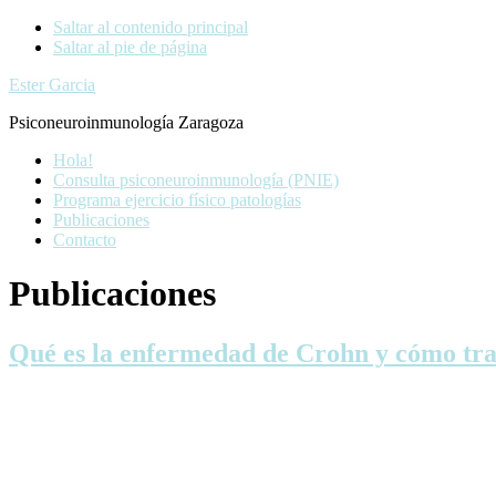
Saltar al contenido principal
Saltar al pie de página
Ester Garcia
Psiconeuroinmunología Zaragoza
Hola!
Consulta psiconeuroinmunología (PNIE)
Programa ejercicio físico patologías
Publicaciones
Contacto
Publicaciones
Qué es la enfermedad de Crohn y cómo tra