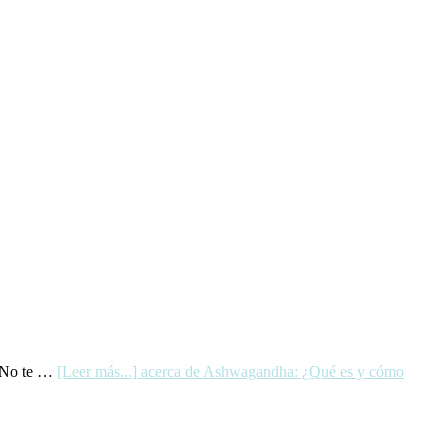
? No te …
[Leer más...]
acerca de Ashwagandha: ¿Qué es y cómo