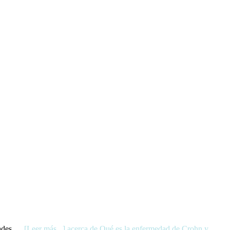
edades …
[Leer más...]
acerca de Qué es la enfermedad de Crohn y