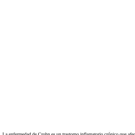
La enfermedad de Crohn es un trastorno inflamatorio crónico que afe